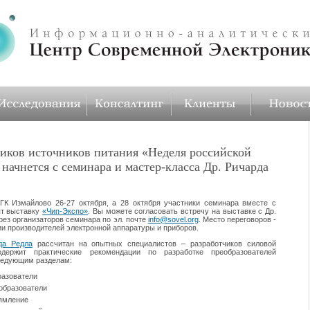
чиков источников питания «Неделя российской
начнется с семинара и мастер-класса Др. Ричарда
ГК Измайлово 26-27 октября, а 28 октября участники семинара вместе с
ят выставку
«Чип-Экспо»
. Вы можете согласовать встречу на выставке с Др.
ез организаторов семинара по эл. почте
info@sovel.org
. Место переговоров -
ии производителей электронной аппаратуры и приборов.
да Редла
рассчитан на опытных специалистов – разработчиков силовой
одержит практические рекомендации по разработке преобразователей
ледующим разделам:
разователи
образователи
ямление