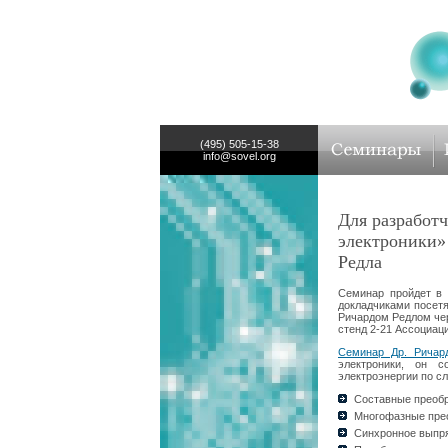
(495) 505-15-38
info@sovel.org
Для разработ
электроники» 
Редла
Семинар пройдет в 
докладчиками посет
Ричардом Редлом чер
стенд 2-21 Ассоциац
Семинар Др. Ричар
электроники, он с
электроэнергии по с
Составные преоб
Многофазные пре
Синхронное выпр