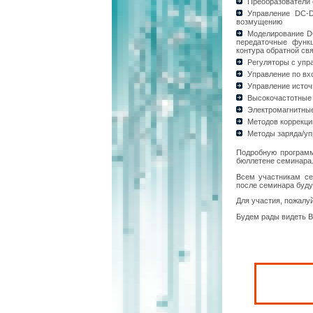
Преобразователи 
Управление DC-D
возмущению
Моделирование DC
передаточные функц
контура обратной св
Регуляторы с уп
Управление по в
Управление источ
Высокочастотные
Электромагнитные
Методов коррекц
Методы заряда/уп
Подробную программ
бюллетене семинара.
Всем участникам се
после семинара буду
Для участия, пожалуй
Будем рады видеть В