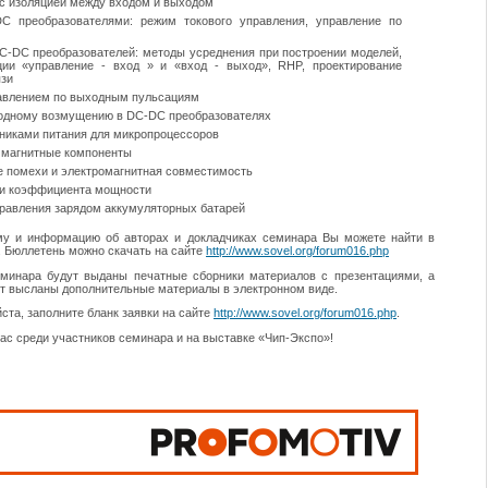
с изоляцией между входом и выходом
C преобразователями: режим токового управления, управление по
-DC преобразователей: методы усреднения при построении моделей,
ии «управление - вход » и «вход - выход», RHP, проектирование
язи
равлением по выходным пульсациям
ходному возмущению в DC-DC преобразователях
никами питания для микропроцессоров
 магнитные компоненты
 помехи и электромагнитная совместимость
ии коэффициента мощности
равления зарядом аккумуляторных батарей
у и информацию об авторах и докладчиках семинара Вы можете найти в
 Бюллетень можно скачать на сайте
http://www.sovel.org/forum016.php
минара будут выданы печатные сборники материалов с презентациями, а
т высланы дополнительные материалы в электронном виде.
ста, заполните бланк заявки на сайте
http://www.sovel.org/forum016.php
.
ас среди участников семинара и на выставке «Чип-Экспо»!