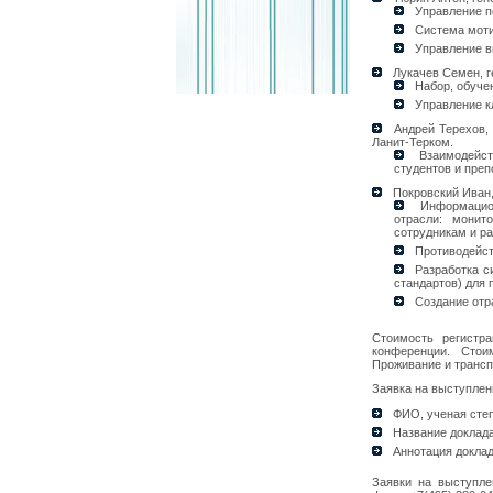
Управление п
Система моти
Управление в
Лукачев Семен, г
Набор, обуче
Управление к
Андрей Терехов, 
Ланит-Терком.
Взаимодейств
студентов и преп
Покровский Иван,
Информацион
отрасли: монит
сотрудникам и р
Противодейст
Разработка с
стандартов) для 
Создание отра
Стоимость регистр
конференции. Стои
Проживание и транспо
Заявка на выступле
ФИО, ученая степ
Название доклада
Аннотация доклад
Заявки на выступле