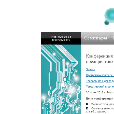
(495) 505-15-38
info@sovel.org
Конференция 
предприятиях
Заявка
Программа конфере
Требования к доклад
Тематический план 
20 июня 2012 г., Моск
Цели конференции
Систематизация к
Согласование по
служб отрасли.