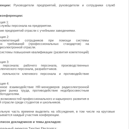
енции:
Руководители предприятий, руководители и сотрудники служб
 конференции:
ция 1:
службы персонала на предприятии.
ие предприятий отрасли с учебными заведениями.
кция 2:
мпетенций сотрудников при помощи системы
ных требований (профессиональных стандартов) на
диоэлектронной отрасли.
системы повышения квалификации (развития компетенций)
кция 3:
ерсонала: рабочего персонала, производственных
ленческого персонала, разработчиков.
ояльности ключевого персонала и противодействие
кция 4:
ное взаимодействие HR-менеджеров радиоэлектронной
оринг рынка труда, противодействие недобросовестным
аботодателям.
возможностей профессионального и карьерного развития в
 отрасли среди студентов и школьников.
ельную часть времени выделить на обсуждения, в том числе на круговые
зывается каждый участник конференции.
писок докладчиков и темы докладов:
ральный директор Tancher Electronics: