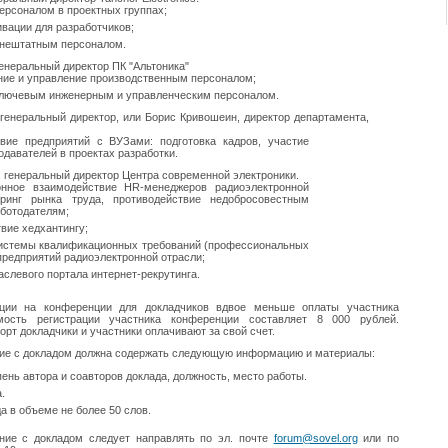
ерсоналом в проектных группах;
вации для разработчиков;
нештатным персоналом.
енеральный директор ПК "Альтоника"
ние и управление производственным персоналом;
лючевым инженерным и управленческим персоналом.
генеральный директор, или Борис Кривошеин, директор департамента,
ие предприятий с ВУЗами: подготовка кадров, участие
одавателей в проектах разработки.
 генеральный директор Центра современной электроники.
ное взаимодействие HR-менеджеров радиоэлектронной
оринг рынка труда, противодействие недобросовестным
аботодателям;
вие хедхантингу;
истемы квалификационных требований (профессиональных
предприятий радиоэлектронной отрасли;
слевого портала интернет-рекрутинга.
ации на конференции для докладчиков вдвое меньше оплаты участника
мость регистрации участника конференции составляет 8 000 рублей.
рт докладчики и участники оплачивают за свой счет.
ние с докладом должна содержать следующую информацию и материалы:
ень автора и соавторов доклада, должность, место работы.
.
а в объеме не более 50 слов.
ние с докладом следует направлять по эл. почте
forum@sovel.org
или по