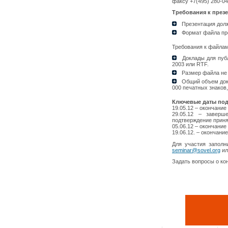
факсу +7(495) 280-04
Требования к през
Презентация долж
Формат файла пре
Требования к файлам
Доклады для пуб
2003 или RTF.
Размер файла не 
Общий объем докл
000 печатных знаков
Ключевые даты под
19.05.12 – окончание
29.05.12 – заверш
подтверждение приня
05.06.12 – окончание
19.06.12. – окончани
Для участия заполн
seminar@sovel.org
ил
Задать вопросы о ко