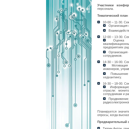
Участники конфер
персонала.
Тематический план
10-00 – 11-30. Сек
Организация 
Взаимодейств
12-00 – 13-30. Се
Оценка ко
квалификацион
предприятиях ра
Организация 
сотрудников.
14-30 – 16-00. Се
Мотивация п
инженеров, управ
Повышение л
хедхантингу.
16-30 – 18-00. Се
Информацион
отрасли: монит
сотрудникам и р
Продвижение 
радиоэлектронной
Планируется значит
опросы, когда выска
Предварительный с
Тюрин Антон, гене