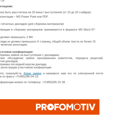
-19.
ентациям:
на быть рассчитана на 20 минут выступления (от 10 до 20 слайдов).
зентации – MS Power Point или PDF.
 печатных докладов (для сборника материалов)
ликации в сборнике материалов принимаются в формате MS Word 97-
должен превышать 2 Мб.
ада не должен превышать 8 страниц, общий объем текста не более 15
, включая аннотацию.
готовки конференции:
 приема заявок на выступления с докладами;
ение обсуждения заявок программным комитетом, передача рецензий,
тия докладов;
 приема последней версии доклада;
е регистрации участников конференции.
ите, пожалуйста,
бланк заявки
и направьте нам его по электронной почте
и по факсу +7(495)280-04-19.
нференции можно по телефону: +7(495)505-15-38.